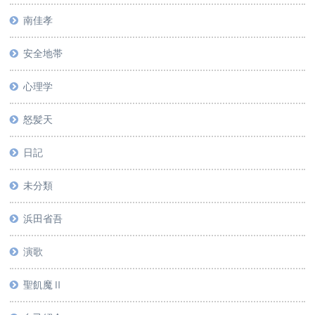
南佳孝
安全地帯
心理学
怒髪天
日記
未分類
浜田省吾
演歌
聖飢魔Ⅱ