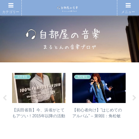
カテゴリー
メニュー
浜田省吾
角松敏生
シマ
【浜田省吾】今、浜省がとて
【初心者向け】”はじめての
【
と
もアツい！2015年以降の活動
アルバム” – 第9回：角松敏
ド
最強
と現在のまとめ
生 各年代のおすすめ名盤を
紹
1枚ずつ選出！