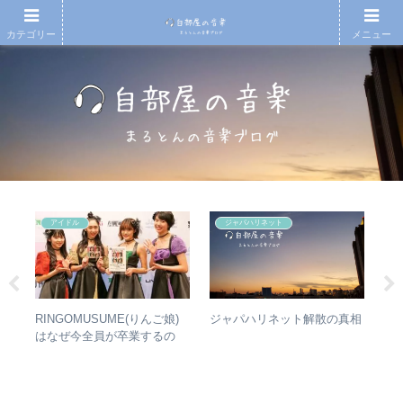
カテゴリー
メニュー
アイドル
ジャパハリネット
アル
RINGOMUSUME(りんご娘)
【
ジャパハリネット解散の真相
ング
はなぜ今全員が卒業するの
アル
アな
か？ – 公式・メンバーコメン
ァ
トから読み取れること
聴
ュ