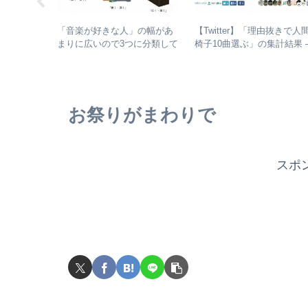
じめてのア
【Twitter】「理由抜きで人
「音楽が好きな人」の幅があ
：角松敏生
椅子10曲選ぶ」の集計結果 
まりに広いので3つに分類して
盤を1枚ず
人気曲ランキング・傾向分
整理してみた – 歌・音楽・音
楽と言う現象
お祭りがまわりで
スポ