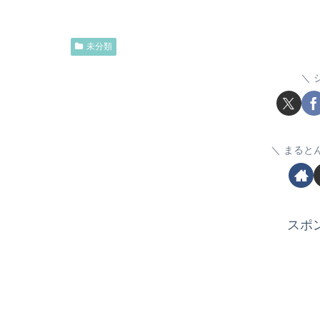
未分類
まると
スポ