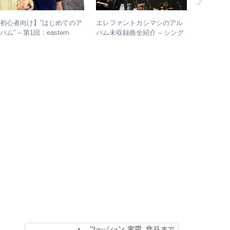
初心者向け】”はじめてのア
エレファントカシマシのアル
【人間椅
バム” – 第1回：eastern
バム未収録曲全紹介 – シング
のスキャ
outh
ルのカップリングからレアな
的に掘り
未発表曲まで