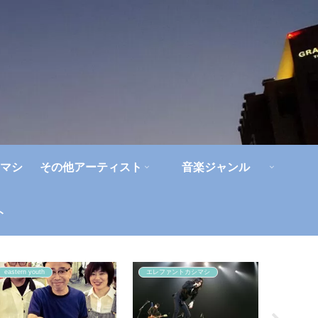
マシ
その他アーティスト
音楽ジャンル
ト
eastern youth
エレファントカシマシ
人間椅子