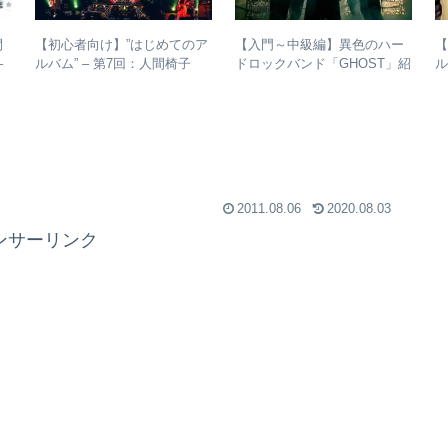
間
【初心者向け】”はじめてのア
【入門～中級編】異色のハー
【
–
ルバム” – 第7回：人間椅子
ドロックバンド「GHOST」紹
ル
析
絶対おすすめの名盤と全アル
介＋全アルバムレビュー
y
バムレビューも
2011.08.06
2020.08.03
ンサーリンク