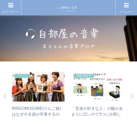
カテゴリー
メニュー
アイドル
音楽の聴き方
RINGOMUSUME(りんご娘)
【
1
「音楽が好きな人」の幅があ
はなぜ今全員が卒業するの
ド
まりに広いので3つに分類し
か？ – 公式・メンバーコメン
紹
AD
て整理してみた – 歌・音楽・
トから読み取れること
なぜ
音楽と言う現象
スト