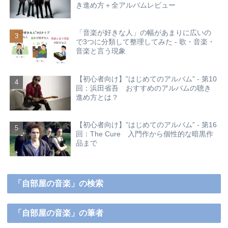
き進め方＋全アルバムレビュー
「音楽が好きな人」の幅があまりに広いの
で3つに分類して整理してみた - 歌・音楽・
音楽と言う現象
【初心者向け】”はじめてのアルバム” - 第10
回：浜田省吾 おすすめのアルバムの聴き
進め方とは？
【初心者向け】”はじめてのアルバム” - 第16
回：The Cure 入門作から個性的な暗黒作
品まで
「自部屋の音楽」の検索
「自部屋の音楽」の筆者