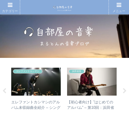
カテゴリー
メニュー
エレファントカシマシ
浜田省吾
の
エレファントカシマシのアル
【初心者向け】”はじめての
【
椅
バム未収録曲全紹介 – シング
アルバム” – 第10回：浜田省
ド
と全
ルのカップリングからレアな
吾 おすすめのアルバムの聴
紹
未発表曲まで
き進め方とは？