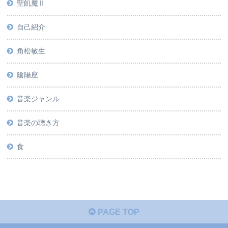
聖飢魔Ⅱ
自己紹介
角松敏生
陰陽座
音楽ジャンル
音楽の聴き方
食
PAGE TOP