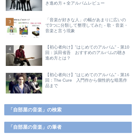
き進め方＋全アルバムレビュー
「音楽が好きな人」の幅があまりに広いの
で3つに分類して整理してみた - 歌・音楽・
音楽と言う現象
【初心者向け】”はじめてのアルバム” - 第10
回：浜田省吾 おすすめのアルバムの聴き
進め方とは？
【初心者向け】”はじめてのアルバム” - 第16
回：The Cure 入門作から個性的な暗黒作
品まで
「自部屋の音楽」の検索
「自部屋の音楽」の筆者