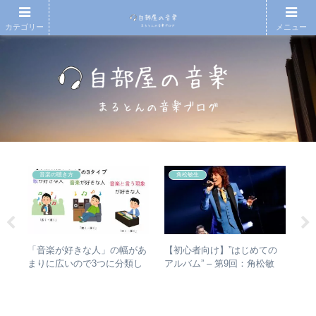
カテゴリー
メニュー
音楽の聴き方
角松敏生
散～
【初心者向け】”はじめての
【T
「音楽が好きな人」の幅があ
みを
アルバム” – 第9回：角松敏
椅
まりに広いので3つに分類し
動年
生 各年代のおすすめ名盤を
人
て整理してみた – 歌・音楽・
全紹
1枚ずつ選出！
音楽と言う現象