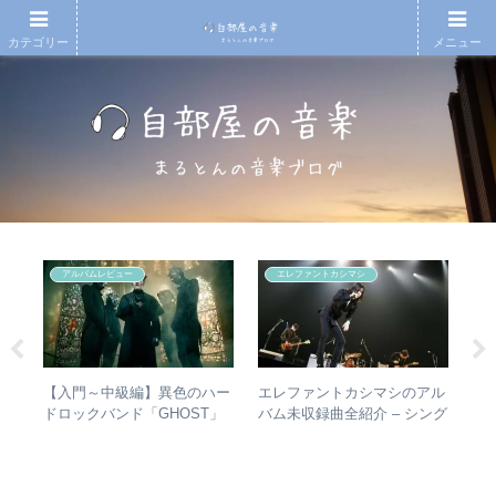
カテゴリー
メニュー
アルバムレビュー
エレファントカシマシ
の
【入門～中級編】異色のハー
エレファントカシマシのアル
RI
n
ドロックバンド「GHOST」
バム未収録曲全紹介 – シング
は
紹介＋全アルバムレビュー
ルのカップリングからレアな
か
未発表曲まで
ト