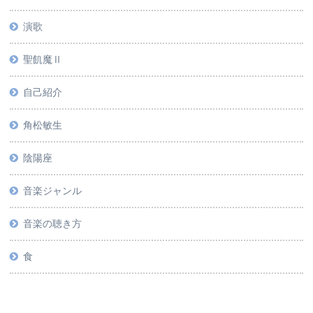
演歌
聖飢魔Ⅱ
自己紹介
角松敏生
陰陽座
音楽ジャンル
音楽の聴き方
食