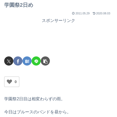
で
学園祭2日め
2011.05.29
2020.08.03
スポンサーリンク
0
学園祭2日目は相変わらずの雨。
今日はブルースのバンドを昼から。