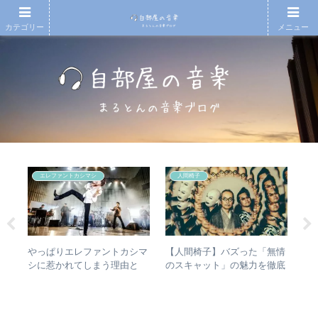
カテゴリー
メニュー
エレファントカシマシ
人間椅子
人間
やっぱりエレファントカシマ
【人間椅子】バズった「無情
【
 –
シに惹かれてしまう理由と
のスキャット」の魅力を徹底
月7
分析
は？ – ずっと”未完成”の最強
的に掘り下げてみた
An
バンドの魅力
20
今