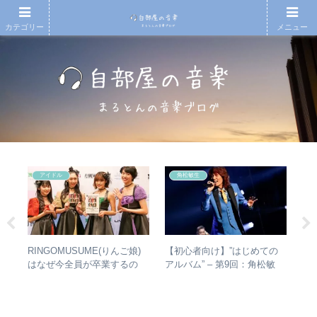
カテゴリー
メニュー
アイドル
角松敏生
の
RINGOMUSUME(りんご娘)
【初心者向け】”はじめての
【
フ
はなぜ今全員が卒業するの
アルバム” – 第9回：角松敏
の
めの
か？ – 公式・メンバーコメン
生 各年代のおすすめ名盤を
的
レビ
トから読み取れること
1枚ずつ選出！