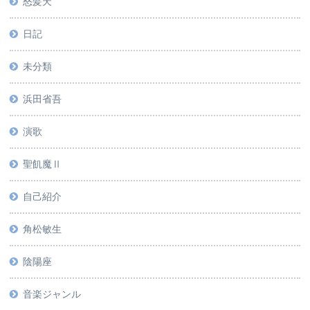
怒髪天
日記
未分類
浜田省吾
演歌
聖飢魔Ⅱ
自己紹介
角松敏生
陰陽座
音楽ジャンル