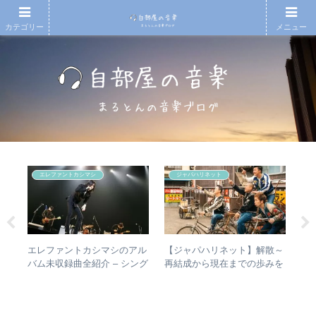
カテゴリー
メニュー
エレファントカシマシ
ジャパハリネット
の
エレファントカシマシのアル
【ジャパハリネット】解散～
【
敏
バム未収録曲全紹介 – シング
再結成から現在までの歩みを
も
盤を
ルのカップリングからレアな
振り返る – 再結成後の活動年
検
未発表曲まで
表＆シングル・アルバム全紹
介