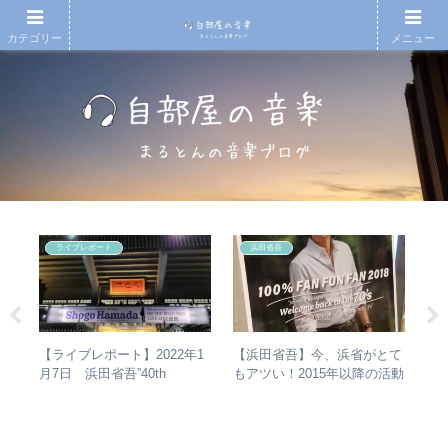
カテゴリー
メニュー
ライブレポート
浜田省吾
人間
【浜田省吾】今、浜省がとて
【
【ライブレポート】2022年1
 –
もアツい！2015年以降の活動
アル
月7日 浜田省吾”40th
分析
と現在のまとめ
吾
Anniversary ON THE ROAD
き
2022 LIVE at 武道館” – なぜ
今、武道館再現セットリスト