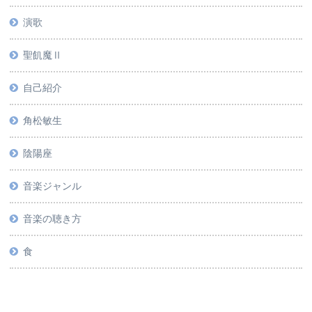
演歌
聖飢魔Ⅱ
自己紹介
角松敏生
陰陽座
音楽ジャンル
音楽の聴き方
食