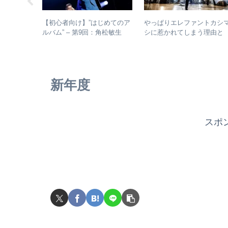
じめてのア
【初心者向け】”はじめてのア
やっぱりエレファントカシ
：人間椅子
ルバム” – 第9回：角松敏生
シに惹かれてしまう理由と
盤と全アル
各年代のおすすめ名盤を1枚ず
は？ – ずっと”未完成”の最
つ選出！
バンドの魅力
新年度
スポ