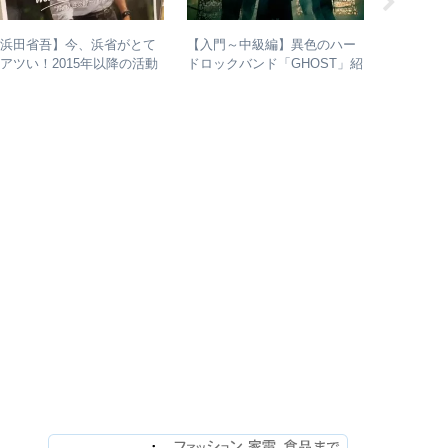
【浜田省吾】今、浜省がとて
【入門～中級編】異色のハー
【初心者
アツい！2015年以降の活動
ドロックバンド「GHOST」紹
ルバム” 
と現在のまとめ
介＋全アルバムレビュー
トカシマ
進め方＋