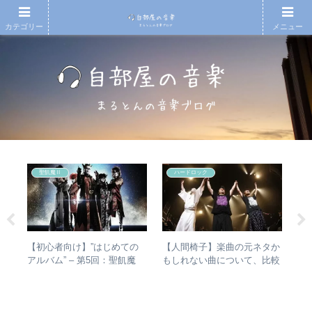
カテゴリー
メニュー
聖飢魔Ⅱ
ハードロック
e
【初心者向け】”はじめての
【人間椅子】楽曲の元ネタか
【
真相
アルバム” – 第5回：聖飢魔
もしれない曲について、比較
アル
Ⅱ おすすめのベストアルバ
検証してみた
you
ム、おすすめのオリジナルア
ルバムは？