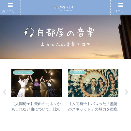
カテゴリー
メニュー
ハードロック
人間椅子
ハー
【人間椅子】楽曲の元ネタか
【人間椅子】バズった「無情
【
」
もしれない曲について、比較
のスキャット」の魅力を徹底
も
ー
検証してみた
的に掘り下げてみた
と