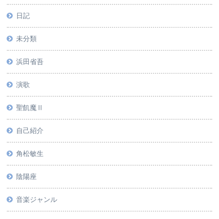
日記
未分類
浜田省吾
演歌
聖飢魔Ⅱ
自己紹介
角松敏生
陰陽座
音楽ジャンル