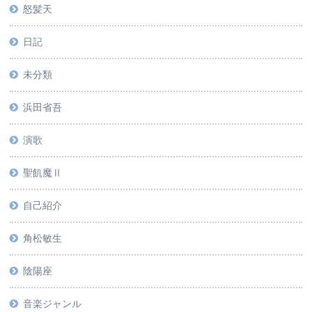
怒髪天
日記
未分類
浜田省吾
演歌
聖飢魔Ⅱ
自己紹介
角松敏生
陰陽座
音楽ジャンル