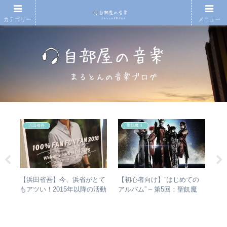
カテゴリー
メニュー
浜田省吾
聖飢魔Ⅱ
無情
【浜田省吾】今、浜省がとて
【初心者向け】”はじめての
ジ
徹底
もアツい！2015年以降の活動
アルバム” – 第5回：聖飢魔
と現在のまとめ
Ⅱ おすすめのベストアルバ
ム、おすすめのオリジナルア
ルバムは？