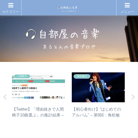
カテゴリー
メニュー
人間椅子
角松敏生
散～
【Twitter】「理由抜きで人間
【初心者向け】”はじめての
【
みを
椅子10曲選ぶ」の集計結果 –
アルバム” – 第9回：角松敏
も
動年
人気曲ランキング・傾向分析
生 各年代のおすすめ名盤を
と
全紹
1枚ずつ選出！