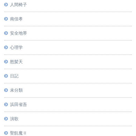
人間椅子
南佳孝
安全地帯
心理学
怒髪天
日記
未分類
浜田省吾
演歌
聖飢魔Ⅱ