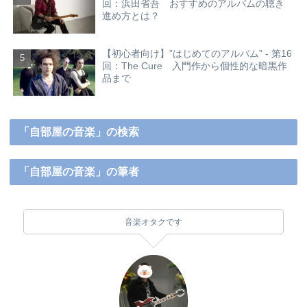
回：浜田省吾 おすすめのアルバムの聴き
進め方とは？
【初心者向け】”はじめてのアルバム” - 第16
回：The Cure 入門作から個性的な暗黒作
品まで
「自部屋の音楽」の検索
「自部屋の音楽」の筆者
音楽オタクです