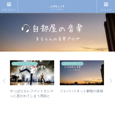
カテゴリー
メニュー
エレファントカシマシ
ジャパハリネット
タか
やっぱりエレファントカシマ
【
ジャパハリネット解散の真相
比較
シに惹かれてしまう理由と
の
は？ – ずっと”未完成”の最強
的
バンドの魅力