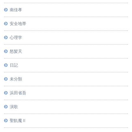
南佳孝
安全地帯
心理学
怒髪天
日記
未分類
浜田省吾
演歌
聖飢魔Ⅱ