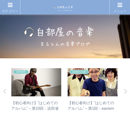
カテゴリー
メニュー
浜田省吾
eastern youth
の
【初心者向け】”はじめての
【初心者向け】”はじめての
【T
フ
アルバム” – 第10回：浜田省
アルバム” – 第1回：eastern
椅
めの
吾 おすすめのアルバムの聴
youth
人
レビ
き進め方とは？