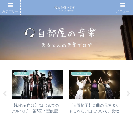
カテゴリー
メニュー
聖飢魔Ⅱ
ハードロック
散～
【初心者向け】”はじめての
【人間椅子】楽曲の元ネタか
【T
みを
アルバム” – 第5回：聖飢魔
もしれない曲について、比較
椅
動年
Ⅱ おすすめのベストアルバ
検証してみた
人
全紹
ム、おすすめのオリジナルア
ルバムは？