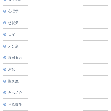
心理学
怒髪天
日記
未分類
浜田省吾
演歌
聖飢魔Ⅱ
自己紹介
角松敏生