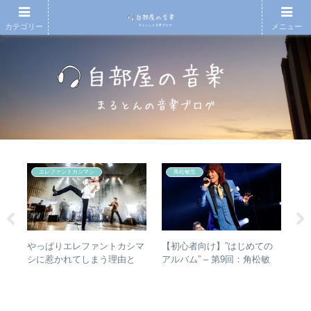
カテゴリー
メニュー
エレファントカシマシ
角松敏生
の
やっぱりエレファントカシマ
【初心者向け】”はじめての
ジ
魔
シに惹かれてしまう理由と
アルバム” – 第9回：角松敏
ルバ
は？ – ずっと”未完成”の最強
生 各年代のおすすめ名盤を
ルア
バンドの魅力
1枚ずつ選出！