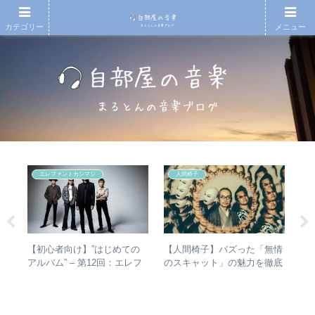
カテゴリー
メニュー
エレファントカシマシ
人間椅子
e
シマ
【初心者向け】”はじめての
【人間椅子】バズった「無情
【
と
アルバム” – 第12回：エレフ
のスキャット」の魅力を徹底
アル
最強
ァントカシマシ おすすめの
的に掘り下げてみた
you
聴き進め方＋全アルバムレビ
ュー