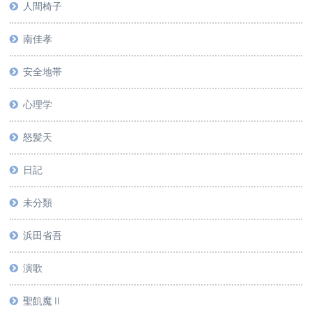
人間椅子
南佳孝
安全地帯
心理学
怒髪天
日記
未分類
浜田省吾
演歌
聖飢魔Ⅱ