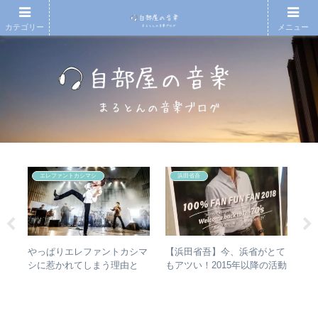
カテゴリー
メニュー
エレファントカシマシ
浜田省吾
散～
やっぱりエレファントカシマ
【浜田省吾】今、浜省がとて
【
みを
シに惹かれてしまう理由と
もアツい！2015年以降の活動
アル
動年
は？ – ずっと”未完成”の最強
と現在のまとめ
子
全紹
バンドの魅力
ア