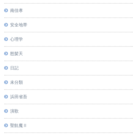
南佳孝
安全地帯
心理学
怒髪天
日記
未分類
浜田省吾
演歌
聖飢魔Ⅱ