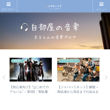
カテゴリー
メニュー
聖飢魔Ⅱ
ジャパハリネット
人間
【初心者向け】”はじめての
【ジャパハリネット】解散～
エ
 –
アルバム” – 第5回：聖飢魔
再結成から現在までの歩みを
バ
分析
Ⅱ おすすめのベストアルバ
振り返る – 再結成後の活動年
ル
ム、おすすめのオリジナルア
表＆シングル・アルバム全紹
未
ルバムは？
介