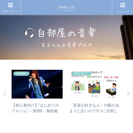
カテゴリー
メニュー
角松敏生
音楽の聴き方
の
【初心者向け】”はじめての
【
「音楽が好きな人」の幅があ
フ
アルバム” – 第9回：角松敏
も
まりに広いので3つに分類し
めの
生 各年代のおすすめ名盤を
検
て整理してみた – 歌・音楽・
レビ
1枚ずつ選出！
音楽と言う現象