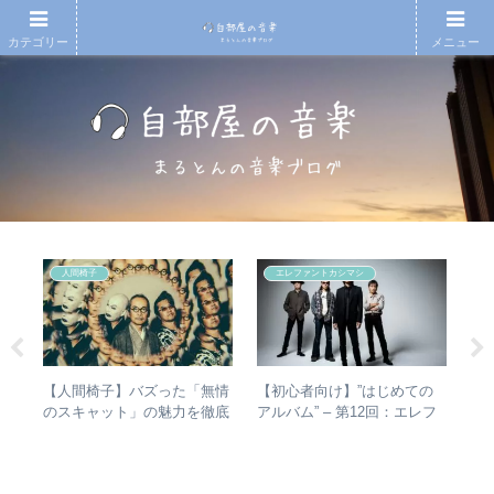
カテゴリー
メニュー
人間椅子
エレファントカシマシ
の
【人間椅子】バズった「無情
【初心者向け】”はじめての
「
敏
のスキャット」の魅力を徹底
アルバム” – 第12回：エレフ
ま
盤を
的に掘り下げてみた
ァントカシマシ おすすめの
て
聴き進め方＋全アルバムレビ
音
ュー