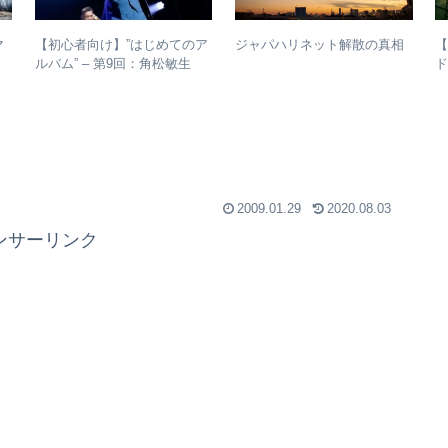
マ
【初心者向け】”はじめてのア
ジャパハリネット解散の真相
ルバム” – 第9回：角松敏生
ド
強
各年代のおすすめ名盤を1枚ず
つ選出！
2009.01.29
2020.08.03
ンサーリンク