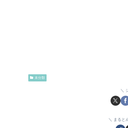
未分類
まると