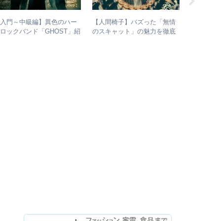
【入門～中級編】異色のハー
【人間椅子】バズった「無情
【人間椅
ロックバンド「GHOST」紹
のスキャット」の魅力を徹底
もしれな
介＋全アルバムレビュー
的に掘り下げてみた
検証して