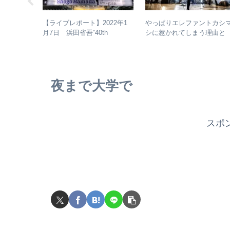
じめてのア
やっぱりエレファントカシ
【ライブレポート】2022年1
回：浜田省吾
シに惹かれてしまう理由と
月7日 浜田省吾”40th
ムの聴き進
は？ – ずっと”未完成”の最
Anniversary ON THE ROAD
バンドの魅力
2022 LIVE at 武道館” – なぜ
今、武道館再現セットリスト
でライブを行ったのか？
夜まで大学で
スポ