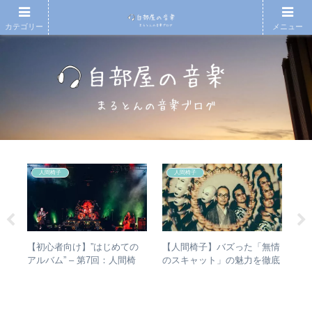
カテゴリー
メニュー
人間椅子
人間椅子
の
【初心者向け】”はじめての
【人間椅子】バズった「無情
「
フ
アルバム” – 第7回：人間椅
のスキャット」の魅力を徹底
ま
めの
子 絶対おすすめの名盤と全
的に掘り下げてみた
て
レビ
アルバムレビューも
音