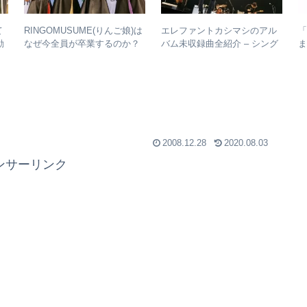
て
RINGOMUSUME(りんご娘)は
エレファントカシマシのアル
動
なぜ今全員が卒業するのか？
バム未収録曲全紹介 – シング
ま
– 公式・メンバーコメントか
ルのカップリングからレアな
整
ら読み取れること
未発表曲まで
2008.12.28
2020.08.03
ンサーリンク