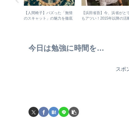
じめてのア
【人間椅子】バズった「無情
【浜田省吾】今、浜省がと
tern
のスキャット」の魅力を徹底
もアツい！2015年以降の活
的に掘り下げてみた
と現在のまとめ
今日は勉強に時間を…
スポ