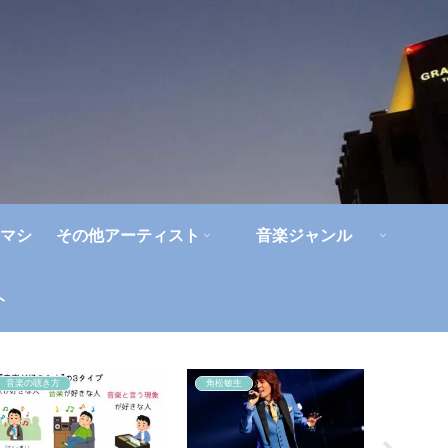
マシ
その他アーティスト
音楽ジャンル
ト
音楽の聴き方
角松敏生
聖飢魔Ⅱ