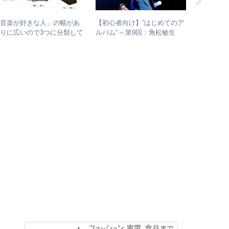
【初心者向け】”はじめてのア
【初心者
「音楽が好きな人」の幅があ
ルバム” – 第9回：角松敏生
ルバム” 
りに広いので3つに分類して
各年代のおすすめ名盤を1枚ず
おすすめ
理してみた – 歌・音楽・音
つ選出！
おすすめ
楽と言う現象
ムは？