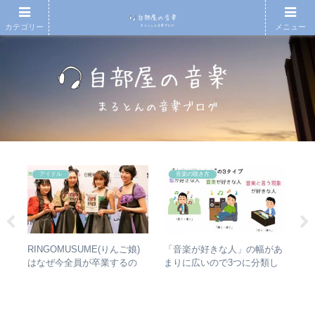
カテゴリー
メニュー
アイドル
音楽の聴き方
散～
RINGOMUSUME(りんご娘)
【
「音楽が好きな人」の幅があ
みを
はなぜ今全員が卒業するの
アル
まりに広いので3つに分類し
動年
か？ – 公式・メンバーコメン
Ⅱ
て整理してみた – 歌・音楽・
全紹
トから読み取れること
ム
音楽と言う現象
ル