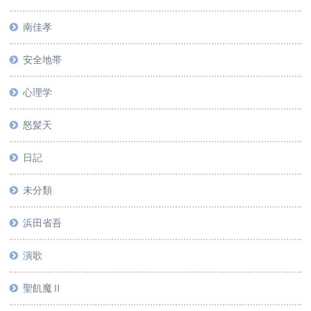
南佳孝
安全地帯
心理学
怒髪天
日記
未分類
浜田省吾
演歌
聖飢魔Ⅱ