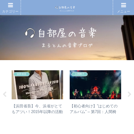
カテゴリー
メニュー
浜田省吾
人間椅子
【浜田省吾】今、浜省がとて
【初心者向け】”はじめての
【
があ
もアツい！2015年以降の活動
アルバム” – 第7回：人間椅
ド
し
と現在のまとめ
子 絶対おすすめの名盤と全
紹
楽・
アルバムレビューも