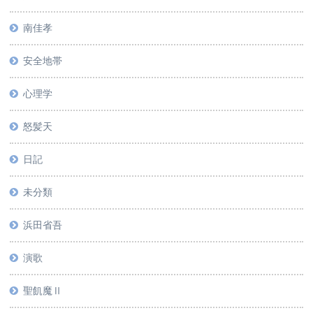
南佳孝
安全地帯
心理学
怒髪天
日記
未分類
浜田省吾
演歌
聖飢魔Ⅱ