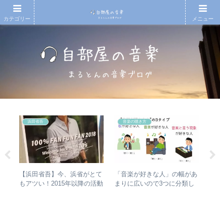
カテゴリー
メニュー
浜田省吾
音楽の聴き方
の
【浜田省吾】今、浜省がとて
「音楽が好きな人」の幅があ
ジ
フ
もアツい！2015年以降の活動
まりに広いので3つに分類し
めの
と現在のまとめ
て整理してみた – 歌・音楽・
レビ
音楽と言う現象