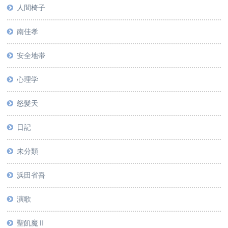
人間椅子
南佳孝
安全地帯
心理学
怒髪天
日記
未分類
浜田省吾
演歌
聖飢魔Ⅱ