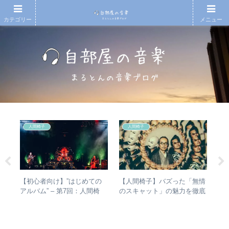
カテゴリー
メニュー
人間椅子
人間椅子
e
)
【初心者向け】”はじめての
【人間椅子】バズった「無情
【
の
アルバム” – 第7回：人間椅
のスキャット」の魅力を徹底
アル
メン
子 絶対おすすめの名盤と全
的に掘り下げてみた
you
アルバムレビューも