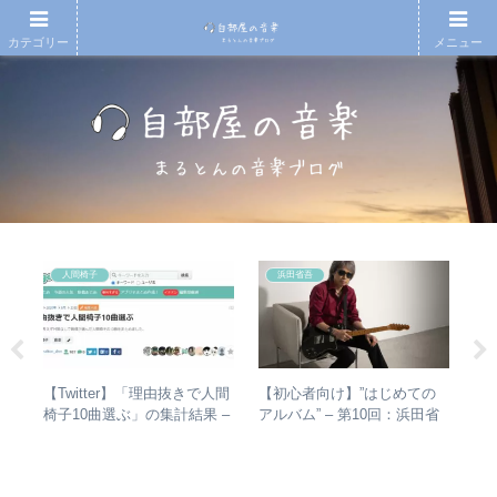
カテゴリー
メニュー
人間椅子
浜田省吾
の
【Twitter】「理由抜きで人間
【初心者向け】”はじめての
ジ
魔
椅子10曲選ぶ」の集計結果 –
アルバム” – 第10回：浜田省
ルバ
人気曲ランキング・傾向分析
吾 おすすめのアルバムの聴
ルア
き進め方とは？