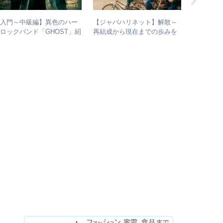
【入門～中級編】異色のハー
【ジャパハリネット】解散～
【ライブレ
ロックバンド「GHOST」紹
再結成から現在までの歩みを
月7日 浜田
介＋全アルバムレビュー
振り返る – 再結成後の活動年
Annivers
表＆シングル・アルバム全紹
2022 LIV
介
今、武道
でライブ