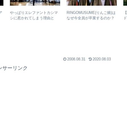
ア
やっぱりエレファントカシマ
RINGOMUSUME(りんご娘)は
生
シに惹かれてしまう理由と
なぜ今全員が卒業するのか？
ド
ず
は？ – ずっと”未完成”の最強
– 公式・メンバーコメントか
バンドの魅力
ら読み取れること
2008.08.31
2020.08.03
ンサーリンク