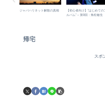
マシのアル
【初心者向け】”はじめての
ジャパハリネット解散の真相
– シング
ルバム” – 第9回：角松敏
からレアな
各年代のおすすめ名盤を1枚
つ選出！
帰宅
スポ