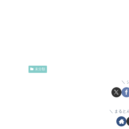
未分類
まると