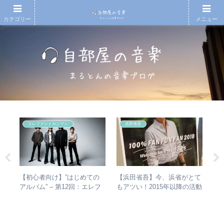
カテゴリー
メニュー
エレファントカシマシ
浜田省吾
の
【初心者向け】”はじめての
【浜田省吾】今、浜省がとて
【
省
アルバム” – 第12回：エレフ
もアツい！2015年以降の活動
アル
の聴
ァントカシマシ おすすめの
と現在のまとめ
子
聴き進め方＋全アルバムレビ
ア
ュー