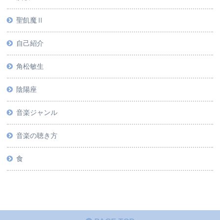
聖飢魔Ⅱ
自己紹介
角松敏生
陰陽座
音楽ジャンル
音楽の聴き方
食