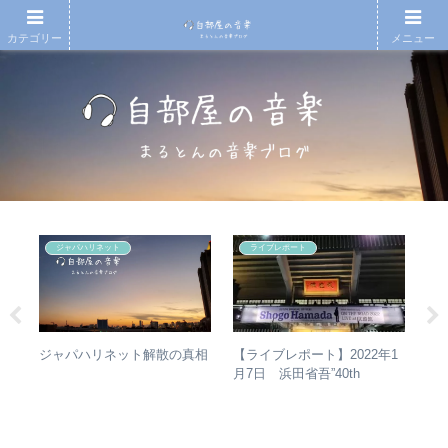
カテゴリー
メニュー
ジャパハリネット
ライブレポート
ハー
【
【ライブレポート】2022年1
ジャパハリネット解散の真相
」
再
月7日 浜田省吾”40th
ー
振
Anniversary ON THE ROAD
表
2022 LIVE at 武道館” – なぜ
介
今、武道館再現セットリスト