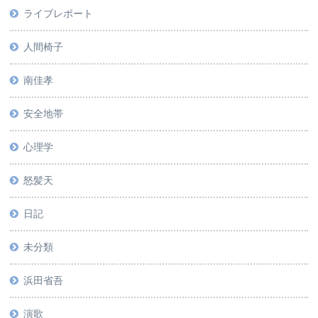
ライブレポート
人間椅子
南佳孝
安全地帯
心理学
怒髪天
日記
未分類
浜田省吾
演歌