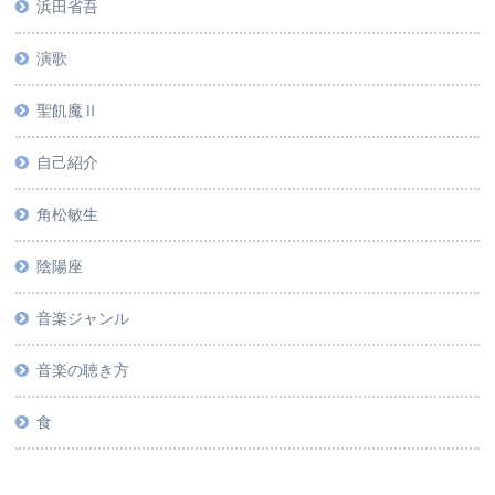
浜田省吾
演歌
聖飢魔Ⅱ
自己紹介
角松敏生
陰陽座
音楽ジャンル
音楽の聴き方
食