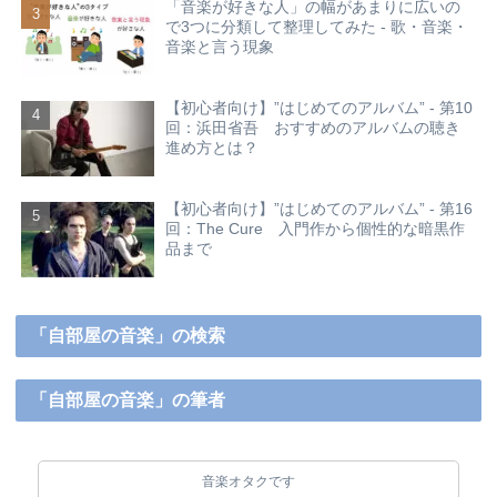
「音楽が好きな人」の幅があまりに広いの
で3つに分類して整理してみた - 歌・音楽・
音楽と言う現象
【初心者向け】”はじめてのアルバム” - 第10
回：浜田省吾 おすすめのアルバムの聴き
進め方とは？
【初心者向け】”はじめてのアルバム” - 第16
回：The Cure 入門作から個性的な暗黒作
品まで
「自部屋の音楽」の検索
「自部屋の音楽」の筆者
音楽オタクです