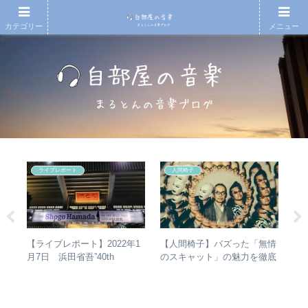
カテゴリー
メニュー
ライブレポート
人間椅子
【人間椅子】バズった「無情
【
があ
【ライブレポート】2022年1
のスキャット」の魅力を徹底
アル
し
月7日 浜田省吾”40th
的に掘り下げてみた
生
楽・
Anniversary ON THE ROAD
1
2022 LIVE at 武道館” – なぜ
今、武道館再現セットリスト