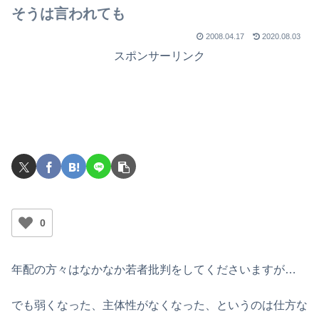
で
そうは言われても
2008.04.17
2020.08.03
スポンサーリンク
0
年配の方々はなかなか若者批判をしてくださいますが…
でも弱くなった、主体性がなくなった、というのは仕方な