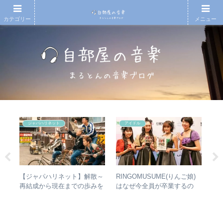
カテゴリー
メニュー
ジャパハリネット
アイドル
人間
【ジャパハリネット】解散～
RINGOMUSUME(りんご娘)
【
 –
再結成から現在までの歩みを
はなぜ今全員が卒業するの
月7
分析
振り返る – 再結成後の活動年
か？ – 公式・メンバーコメン
An
表＆シングル・アルバム全紹
トから読み取れること
20
介
今