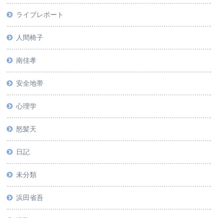
ライブレポート
人間椅子
南佳孝
安全地帯
心理学
怒髪天
日記
未分類
浜田省吾