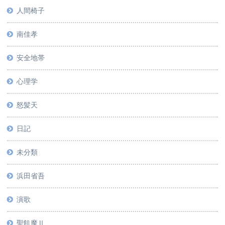
人間椅子
南佳孝
安全地帯
心理学
怒髪天
日記
未分類
浜田省吾
演歌
聖飢魔Ⅱ