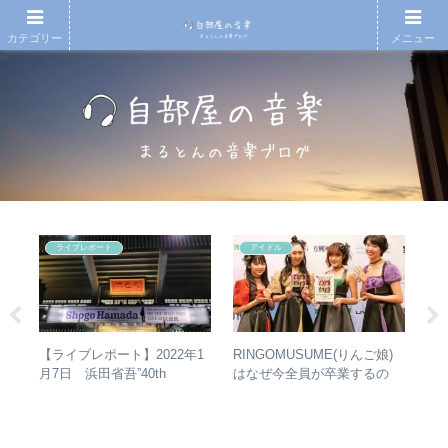
カテゴリー
メニュー
ライブレポート
アイドル
無情
RINGOMUSUME(りんご娘)
【
【ライブレポート】2022年1
徹底
はなぜ今全員が卒業するの
アル
月7日 浜田省吾”40th
か？ – 公式・メンバーコメン
子
Anniversary ON THE ROAD
トから読み取れること
ア
2022 LIVE at 武道館” – なぜ
今、武道館再現セットリスト