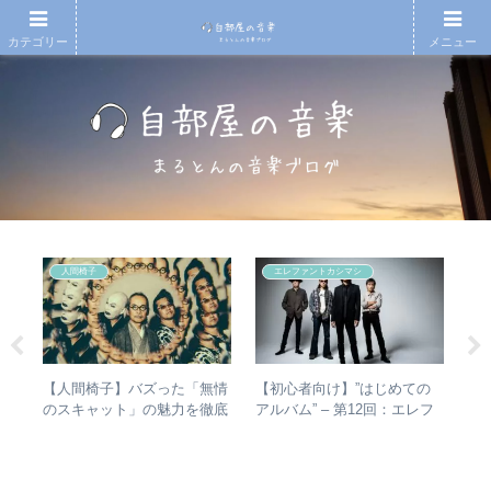
カテゴリー
メニュー
人間椅子
エレファントカシマシ
)
【人間椅子】バズった「無情
【初心者向け】”はじめての
【
の
のスキャット」の魅力を徹底
アルバム” – 第12回：エレフ
アル
メン
的に掘り下げてみた
ァントカシマシ おすすめの
生
聴き進め方＋全アルバムレビ
1
ュー