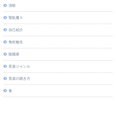
演歌
聖飢魔Ⅱ
自己紹介
角松敏生
陰陽座
音楽ジャンル
音楽の聴き方
食