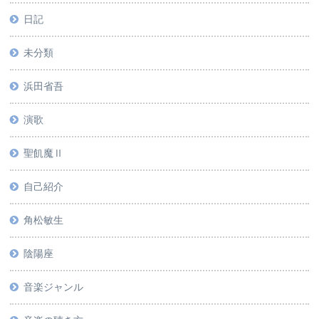
日記
未分類
浜田省吾
演歌
聖飢魔Ⅱ
自己紹介
角松敏生
陰陽座
音楽ジャンル