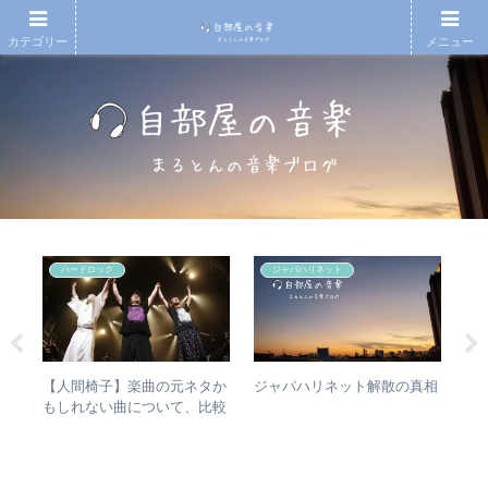
カテゴリー
メニュー
ハードロック
ジャパハリネット
の
【人間椅子】楽曲の元ネタか
【
ジャパハリネット解散の真相
魔
もしれない曲について、比較
も
ルバ
検証してみた
と
ルア