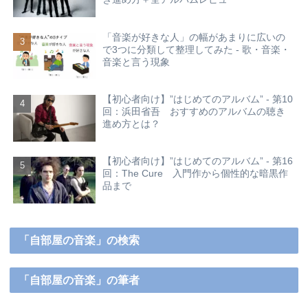
「音楽が好きな人」の幅があまりに広いの
で3つに分類して整理してみた - 歌・音楽・
音楽と言う現象
【初心者向け】”はじめてのアルバム” - 第10
回：浜田省吾 おすすめのアルバムの聴き
進め方とは？
【初心者向け】”はじめてのアルバム” - 第16
回：The Cure 入門作から個性的な暗黒作
品まで
「自部屋の音楽」の検索
「自部屋の音楽」の筆者