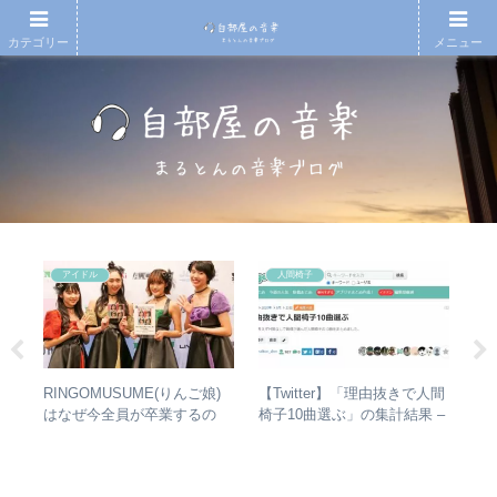
カテゴリー
メニュー
アイドル
人間椅子
RINGOMUSUME(りんご娘)
【Twitter】「理由抜きで人間
や
真相
はなぜ今全員が卒業するの
椅子10曲選ぶ」の集計結果 –
シ
か？ – 公式・メンバーコメン
人気曲ランキング・傾向分析
は？
トから読み取れること
バ