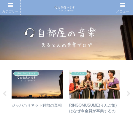
カテゴリー
メニュー
ジャパハリネット
アイドル
の
RINGOMUSUME(りんご娘)
【T
ジャパハリネット解散の真相
魔
はなぜ今全員が卒業するの
椅
ルバ
か？ – 公式・メンバーコメン
人
ルア
トから読み取れること