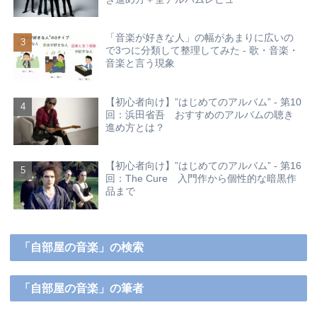
「音楽が好きな人」の幅があまりに広いの
で3つに分類して整理してみた - 歌・音楽・
音楽と言う現象
【初心者向け】”はじめてのアルバム” - 第10
回：浜田省吾 おすすめのアルバムの聴き
進め方とは？
【初心者向け】”はじめてのアルバム” - 第16
回：The Cure 入門作から個性的な暗黒作
品まで
「自部屋の音楽」の検索
「自部屋の音楽」の筆者