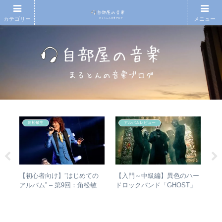
カテゴリー
メニュー
角松敏生
アルバムレビュー
の
【初心者向け】”はじめての
【入門～中級編】異色のハー
RI
省
アルバム” – 第9回：角松敏
ドロックバンド「GHOST」
は
の聴
生 各年代のおすすめ名盤を
紹介＋全アルバムレビュー
か
1枚ずつ選出！
ト