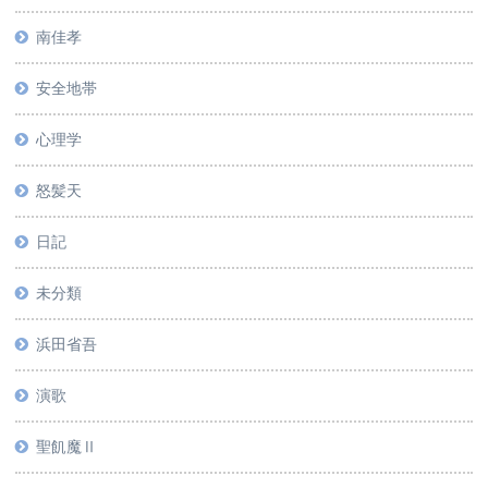
南佳孝
安全地帯
心理学
怒髪天
日記
未分類
浜田省吾
演歌
聖飢魔Ⅱ