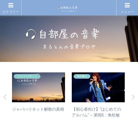
カテゴリー
メニュー
ジャパハリネット
角松敏生
の
【初心者向け】”はじめての
【
ジャパハリネット解散の真相
省
アルバム” – 第9回：角松敏
アル
の聴
生 各年代のおすすめ名盤を
Ⅱ
1枚ずつ選出！
ム
ル