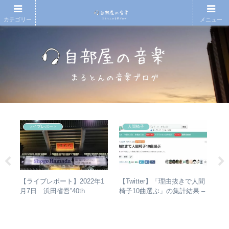
カテゴリー
メニュー
ライブレポート
人間椅子
アル
【Twitter】「理由抜きで人間
【
【ライブレポート】2022年1
ング
椅子10曲選ぶ」の集計結果 –
アル
月7日 浜田省吾”40th
アな
人気曲ランキング・傾向分析
ァ
Anniversary ON THE ROAD
聴
2022 LIVE at 武道館” – なぜ
ュ
今、武道館再現セットリスト