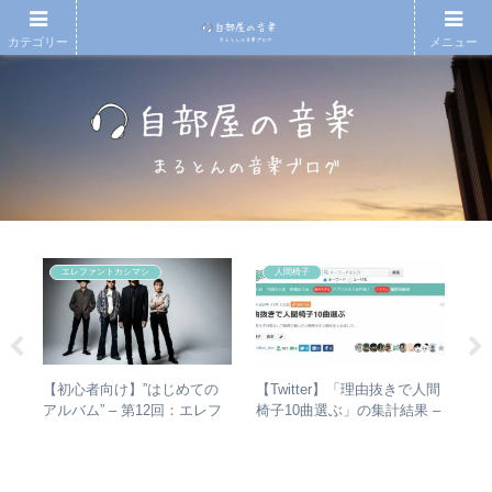
カテゴリー
メニュー
エレファントカシマシ
人間椅子
の
【初心者向け】”はじめての
【Twitter】「理由抜きで人間
や
敏
アルバム” – 第12回：エレフ
椅子10曲選ぶ」の集計結果 –
シ
盤を
ァントカシマシ おすすめの
人気曲ランキング・傾向分析
は？
聴き進め方＋全アルバムレビ
バ
ュー