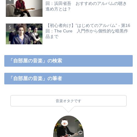
回：浜田省吾 おすすめのアルバムの聴き
進め方とは？
【初心者向け】”はじめてのアルバム” - 第16
回：The Cure 入門作から個性的な暗黒作
品まで
「自部屋の音楽」の検索
「自部屋の音楽」の筆者
音楽オタクです