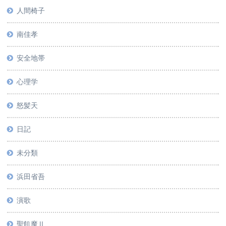
人間椅子
南佳孝
安全地帯
心理学
怒髪天
日記
未分類
浜田省吾
演歌
聖飢魔Ⅱ