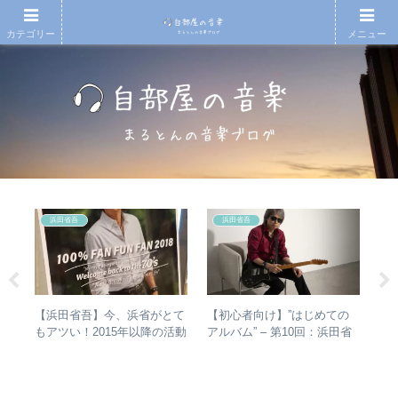
カテゴリー
メニュー
浜田省吾
浜田省吾
)
【浜田省吾】今、浜省がとて
【初心者向け】”はじめての
【
の
もアツい！2015年以降の活動
アルバム” – 第10回：浜田省
再
メン
と現在のまとめ
吾 おすすめのアルバムの聴
振
き進め方とは？
表
介