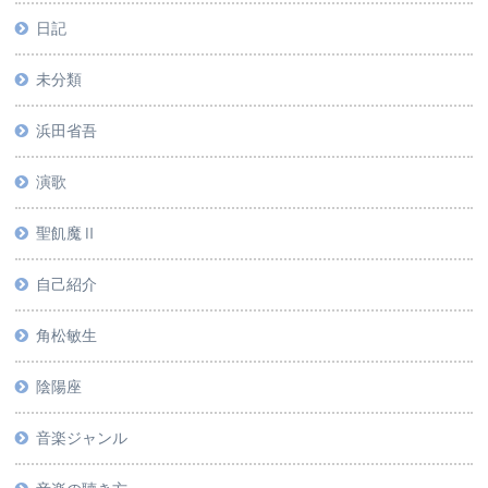
日記
未分類
浜田省吾
演歌
聖飢魔Ⅱ
自己紹介
角松敏生
陰陽座
音楽ジャンル