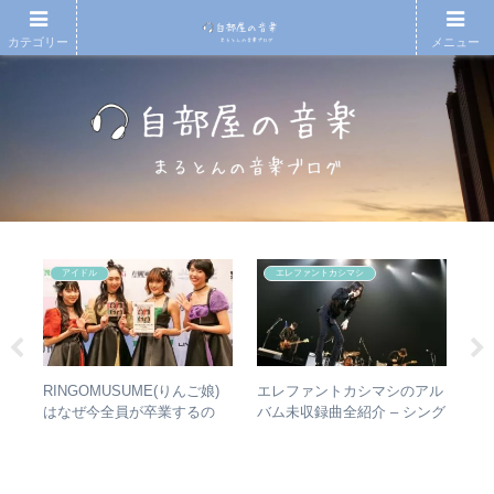
カテゴリー
メニュー
アイドル
エレファントカシマシ
RINGOMUSUME(りんご娘)
エレファントカシマシのアル
【
真相
はなぜ今全員が卒業するの
バム未収録曲全紹介 – シング
アル
か？ – 公式・メンバーコメン
ルのカップリングからレアな
ァ
トから読み取れること
未発表曲まで
聴
ュ